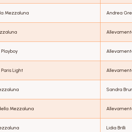
lla Mezzaluna
Andrea Gr
ezzaluna
Allevament
 Playboy
Allevament
Paris Light
Allevament
Mezzaluna
Sandra Brun
ella Mezzaluna
Allevament
Mezzaluna
Lidia Brilli