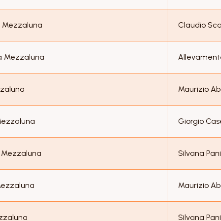
a Mezzaluna
Claudio Sc
la Mezzaluna
Allevament
zzaluna
Maurizio Ab
Mezzaluna
Giorgio Case
a Mezzaluna
Silvana Pani
Mezzaluna
Maurizio Ab
ezzaluna
Silvana Pani