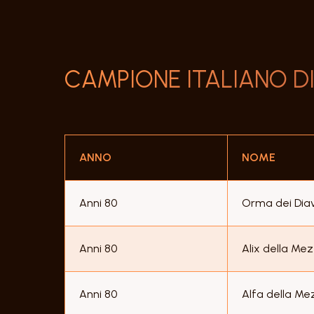
CAMPIONE ITALIANO D
ANNO
NOME
Anni 80
Orma dei Diavo
Anni 80
Alix della Me
Anni 80
Alfa della Me