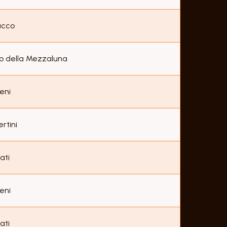
acco
o della Mezzaluna
eni
rtini
ati
eni
ati