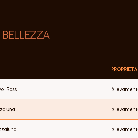
I BELLEZZA
PROPRIETA
li Rossi
Allevament
zzaluna
Allevament
zzaluna
Allevament