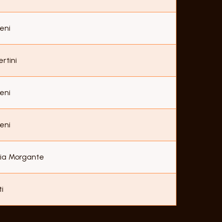
eni
rtini
eni
eni
ria Morgante
i