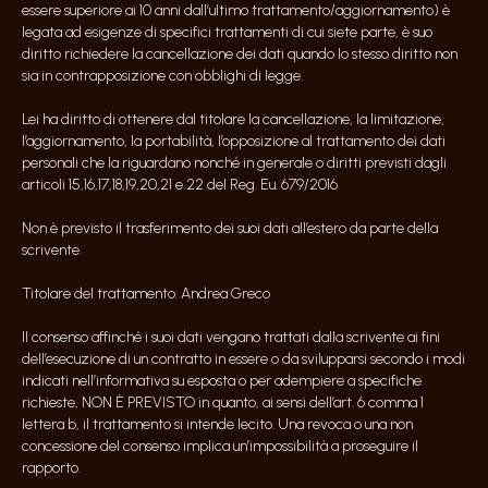
essere superiore ai 10 anni dall’ultimo trattamento/aggiornamento) è
legata ad esigenze di specifici trattamenti di cui siete parte, è suo
diritto richiedere la cancellazione dei dati quando lo stesso diritto non
sia in contrapposizione con obblighi di legge.
Lei ha diritto di ottenere dal titolare la cancellazione, la limitazione,
l’aggiornamento, la portabilità, l’opposizione al trattamento dei dati
personali che la riguardano nonché in generale o diritti previsti dagli
articoli 15,16,17,18,19,20,21 e 22 del Reg. Eu. 679/2016
Non è previsto il trasferimento dei suoi dati all’estero da parte della
scrivente.
Titolare del trattamento: Andrea Greco
Il consenso affinché i suoi dati vengano trattati dalla scrivente ai fini
dell’esecuzione di un contratto in essere o da svilupparsi secondo i modi
indicati nell’informativa su esposta o per adempiere a specifiche
richieste, NON È PREVISTO in quanto, ai sensi dell’art. 6 comma 1
lettera b, il trattamento si intende lecito. Una revoca o una non
concessione del consenso implica un’impossibilità a proseguire il
rapporto.