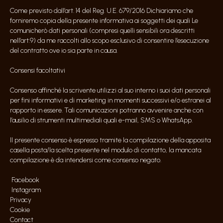
Come previsto dall’art. 14 del Reg. U.E. 679/2016 Dichiariamo che
forniremo copia della presente informativa ai soggetti dei quali Le
comunicherò dati personali (compresi quelli sensibili ora descritti
nell’art.9) da me raccolti allo scopo esclusivo di consentire l’esecuzione
del contratto ove io sia parte in causa.
Consensi facoltativi
Consenso affinché la scrivente utilizzi al suo interno i suoi dati personali
per fini informativi e di marketing in momenti successivi e/o estranei al
rapporto in essere. Tali comunicazioni potranno avvenire anche con
l’ausilio di strumenti multimediali quali e-mail, SMS o WhatsApp.
Il presente consenso è espresso tramite la compilazione della apposita
casella posta/la scelta presente nel modulo di contatto, la mancata
compilazione è da intendersi come consenso negato.
Facebook
Instagram
Privacy
Cookie
Contact