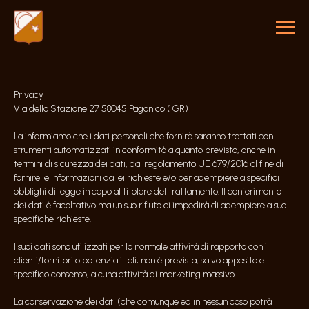
Privacy
Via della Stazione 27 58045 Paganico ( GR)
La informiamo che i dati personali che fornirà saranno trattati con
strumenti automatizzati in conformità a quanto previsto, anche in
termini di sicurezza dei dati, dal regolamento UE 679/2016 al fine di
fornire le informazioni da lei richieste e/o per adempiere a specifici
obblighi di legge in capo al titolare del trattamento. Il conferimento
dei dati è facoltativo ma un suo rifiuto ci impedirà di adempiere a sue
specifiche richieste.
I suoi dati sono utilizzati per la normale attività di rapporto con i
clienti/fornitori o potenziali tali; non è prevista, salvo apposito e
specifico consenso, alcuna attività di marketing massivo.
La conservazione dei dati (che comunque ed in nessun caso potrà