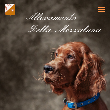
Allevamento
Della Mezzaluna
IL SETTER
IRLANDESE
ROSSO
Eleganza