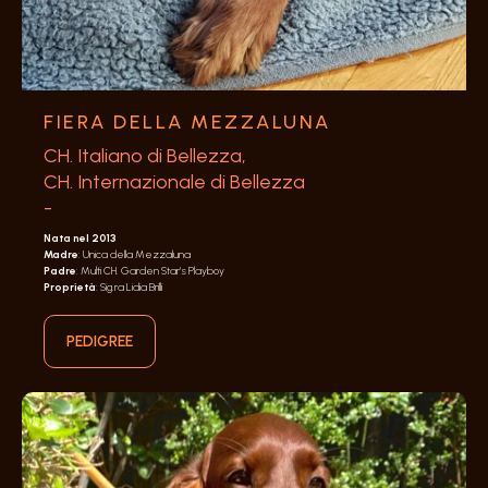
FIERA DELLA MEZZALUNA
CH. Italiano di Bellezza,
CH. Internazionale di Bellezza
-
Nata nel 2013
Madre
: Unica della Mezzaluna
Padre
: Multi CH. Garden Star's Playboy
Proprietà
: Sig.ra Lidia Brilli
PEDIGREE