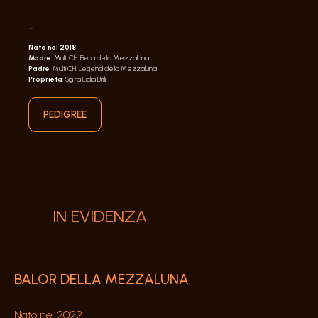
-
Nata nel 2018
Madre
: Multi CH. Fiera della Mezzaluna
Padre
: Multi CH. Legend della Mezzaluna
Proprietà
: Sig.ra Lidia Brilli
PEDIGREE
IN EVIDENZA
BALOR DELLA MEZZALUNA
Nato nel 2022